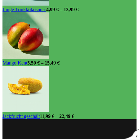
Junge Trinkkokosnuss
4,99
€
–
13,99
€
Mango Kent
5,50
€
–
15,49
€
Jackfrucht geschält
11,99
€
–
22,49
€