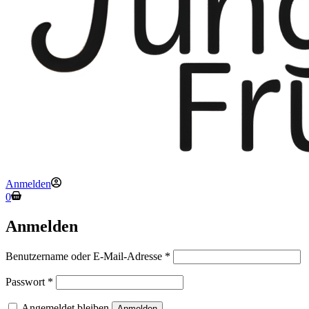
Anmelden
Warenkorb
0
Anmelden
Erforderlich
Benutzername oder E-Mail-Adresse
*
Erforderlich
Passwort
*
Angemeldet bleiben
Anmelden