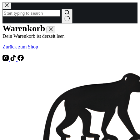
Zum
Inhalt
springen
Keine
Warenkorb
Ergebnisse
Dein Warenkorb ist derzeit leer.
Zurück zum Shop