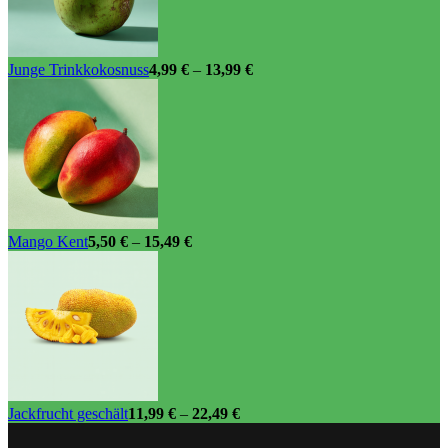
gewählt
werden
Junge Trinkkokosnuss
4,99
€
–
13,99
€
Mango Kent
5,50
€
–
15,49
€
Jackfrucht geschält
11,99
€
–
22,49
€