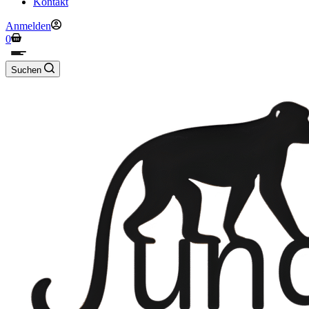
Kontakt
Anmelden
Warenkorb
0
Suchen