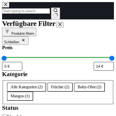
Zum
Inhalt
springen
Keine
Verfügbare Filter
Ergebnisse
Produkte filtern
Schließen
Preis
Kategorie
Kategorie
Alle Kategorien
(
2
)
Früchte
(
2
)
Baby-Obst
(
2
)
Mangos
(
1
)
Status