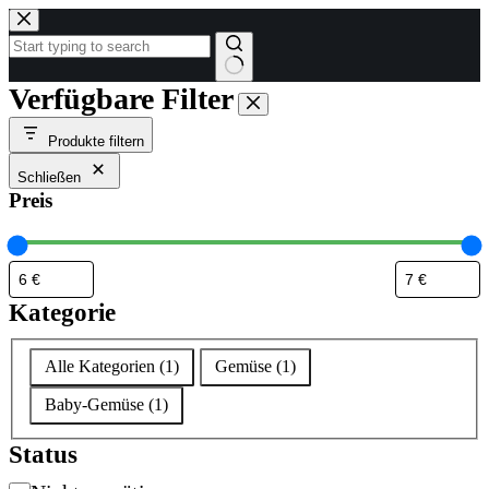
Zum
Inhalt
springen
Keine
Verfügbare Filter
Ergebnisse
Produkte filtern
Schließen
Preis
Kategorie
Kategorie
Alle Kategorien
(
1
)
Gemüse
(
1
)
Baby-Gemüse
(
1
)
Status