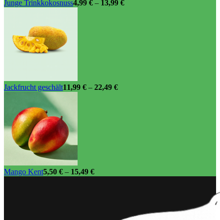
Junge Trinkkokosnuss
4,99
€
–
13,99
€
Jackfrucht geschält
11,99
€
–
22,49
€
Mango Kent
5,50
€
–
15,49
€