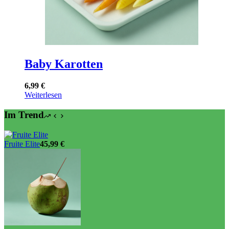
Baby Karotten
6,99
€
Weiterlesen
Im Trend
Fruite Elite
45,99
€