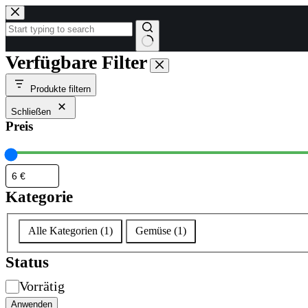
Zum
Inhalt
springen
Keine
Verfügbare Filter
Ergebnisse
Produkte filtern
Schließen
Preis
Kategorie
Kategorie
Alle Kategorien
(
1
)
Gemüse
(
1
)
Status
Verfügbarkeit
Vorrätig
Anwenden