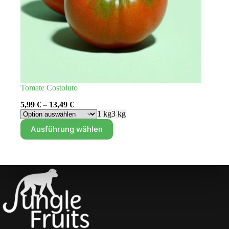
Tomate Costoluto
5,99
€
–
13,49
€
1 kg
3 kg
Dieses
Ausführung wählen
Produkt
weist
mehrere
Varianten
auf.
Die
Optionen
können
auf
der
Produktseite