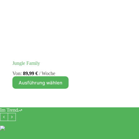
Jungle Family
Von:
89,99
€
/ Woche
Dieses
Ausführung wählen
Produkt
weist
mehrere
Varianten
auf.
Im Trend
Die
Optionen
können
auf
der