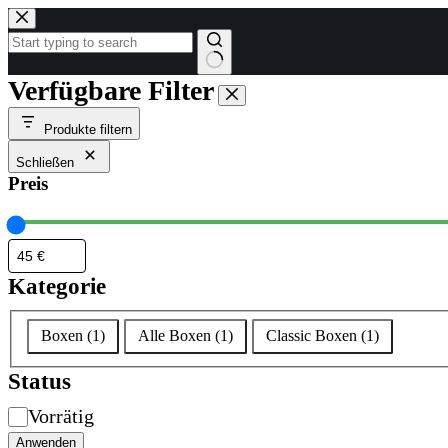
Zum
Inhalt
springen
Keine
Verfügbare Filter
Ergebnisse
Produkte filtern
Schließen
Preis
Kategorie
Kategorie
Boxen
(
1
)
Alle Boxen
(
1
)
Classic Boxen
(
1
)
Status
Verfügbarkeit
Vorrätig
Anwenden