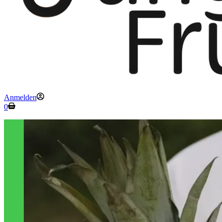
Anmelden
Warenkorb
0