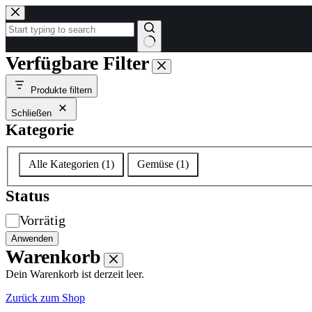
Zum
Inhalt
springen
Keine
Verfügbare Filter
Ergebnisse
Produkte filtern
Schließen
Kategorie
Kategorie
Alle Kategorien
(
1
)
Gemüse
(
1
)
Status
Verfügbarkeit
Vorrätig
Anwenden
Warenkorb
Dein Warenkorb ist derzeit leer.
Zurück zum Shop