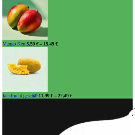
Mango Kent
5,50
€
–
15,49
€
Jackfrucht geschält
11,99
€
–
22,49
€