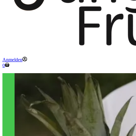
Anmelden
Warenkorb
0