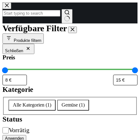
Zum
Inhalt
springen
Keine
Verfügbare Filter
Ergebnisse
Produkte filtern
Schließen
Preis
Kategorie
Kategorie
Alle Kategorien
(
1
)
Gemüse
(
1
)
Status
Verfügbarkeit
Vorrätig
Anwenden