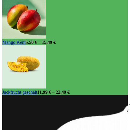
Mango Kent
5,50
€
–
15,49
€
Jackfrucht geschält
11,99
€
–
22,49
€