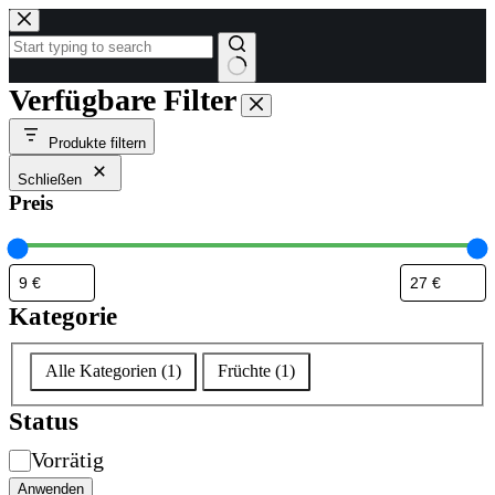
Zum
Inhalt
springen
Keine
Verfügbare Filter
Ergebnisse
Produkte filtern
Schließen
Preis
Kategorie
Kategorie
Alle Kategorien
(
1
)
Früchte
(
1
)
Status
Verfügbarkeit
Vorrätig
Anwenden