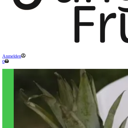
Anmelden
Warenkorb
0