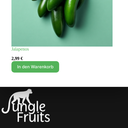
Jalapenos
2,99
€
In den Warenkorb