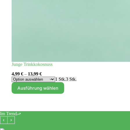
Junge Trinkkokosnuss
4,99
€
–
13,99
€
1 Stk.
3 Stk.
Dieses
Ausführung wählen
Produkt
weist
mehrere
Varianten
auf.
Im Trend
Die
Optionen
können