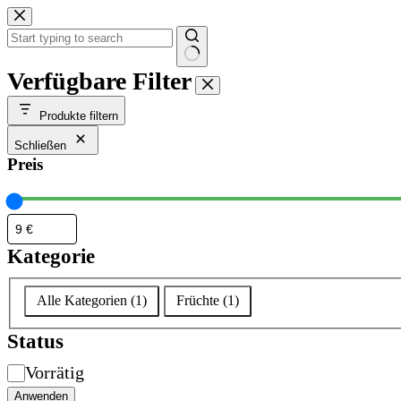
Zum
Inhalt
springen
Keine
Verfügbare Filter
Ergebnisse
Produkte filtern
Schließen
Preis
Kategorie
Kategorie
Alle Kategorien
(
1
)
Früchte
(
1
)
Status
Verfügbarkeit
Vorrätig
Anwenden