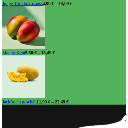
Junge Trinkkokosnuss
4,99
€
–
13,99
€
Mango Kent
5,50
€
–
15,49
€
Jackfrucht geschält
11,99
€
–
22,49
€