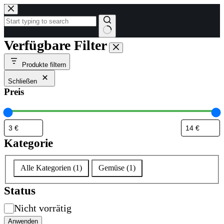
Zum
Inhalt
springen
Keine
Verfügbare Filter
Ergebnisse
Produkte filtern
Schließen
Preis
Kategorie
Kategorie
Alle Kategorien
(
1
)
Gemüse
(
1
)
Status
Verfügbarkeit
Nicht vorrätig
Anwenden