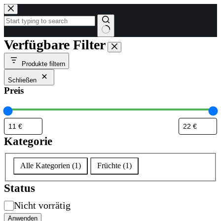
Zum
Inhalt
springen
Keine
Verfügbare Filter
Ergebnisse
Produkte filtern
Schließen
Preis
Kategorie
Kategorie
Alle Kategorien
(
1
)
Früchte
(
1
)
Status
Verfügbarkeit
Nicht vorrätig
Anwenden