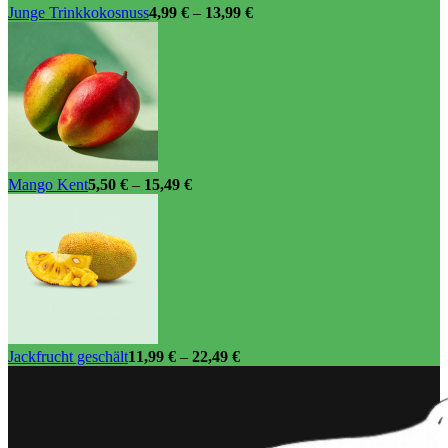
Junge Trinkkokosnuss
4,99
€
–
13,99
€
Mango Kent
5,50
€
–
15,49
€
Jackfrucht geschält
11,99
€
–
22,49
€