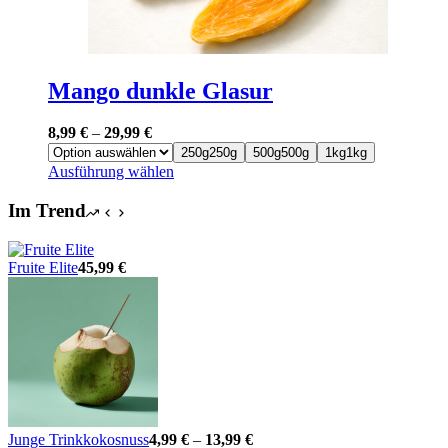
Mango dunkle Glasur
8,99
€
–
29,99
€
250g
250g
500g
500g
1kg
1kg
Dieses
Ausführung wählen
Produkt
weist
Im Trend
mehrere
Varianten
auf.
Fruite Elite
45,99
€
Die
Optionen
können
auf
der
Produktseite
gewählt
werden
Junge Trinkkokosnuss
4,99
€
–
13,99
€