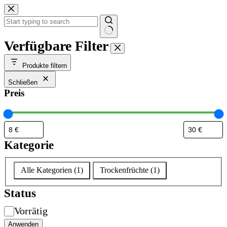
Zum
Inhalt
springen
Keine
Verfügbare Filter
Ergebnisse
Produkte filtern
Schließen
Preis
Kategorie
Kategorie
Alle Kategorien
(
1
)
Trockenfrüchte
(
1
)
Status
Verfügbarkeit
Vorrätig
Anwenden