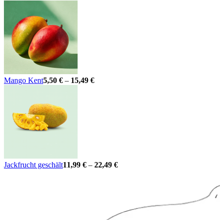
Mango Kent
5,50
€
–
15,49
€
Jackfrucht geschält
11,99
€
–
22,49
€