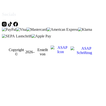
Folge uns, um nichts mehr zu verpassen!
Socials
Copyright
Erstellt
2026
–
©
von