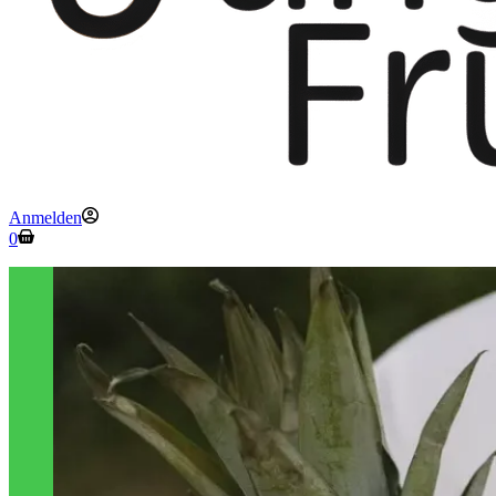
Anmelden
Warenkorb
0