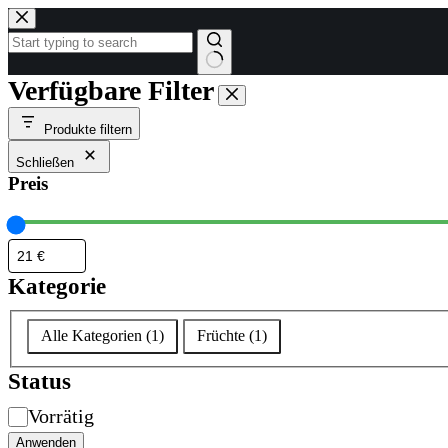
Zum
Inhalt
springen
Keine
Verfügbare Filter
Ergebnisse
Produkte filtern
Schließen
Preis
Kategorie
Kategorie
Alle Kategorien
(
1
)
Früchte
(
1
)
Status
Verfügbarkeit
Vorrätig
Anwenden