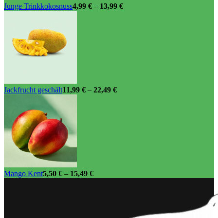
Junge Trinkkokosnuss
4,99
€
–
13,99
€
Jackfrucht geschält
11,99
€
–
22,49
€
Mango Kent
5,50
€
–
15,49
€