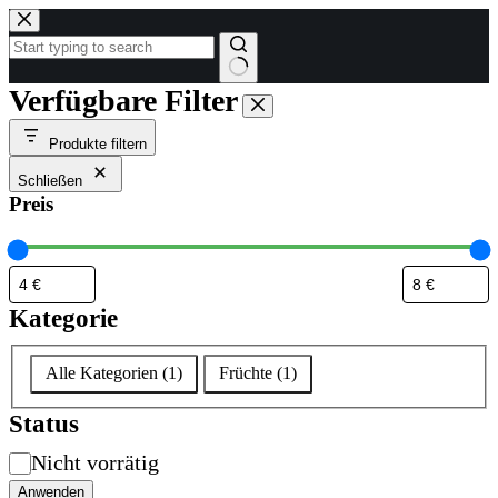
Zum
Inhalt
springen
Keine
Verfügbare Filter
Ergebnisse
Produkte filtern
Schließen
Preis
Kategorie
Kategorie
Alle Kategorien
(
1
)
Früchte
(
1
)
Status
Verfügbarkeit
Nicht vorrätig
Anwenden