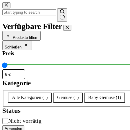
Zum
Inhalt
springen
Keine
Verfügbare Filter
Ergebnisse
Produkte filtern
Schließen
Preis
Kategorie
Kategorie
Alle Kategorien
(
1
)
Gemüse
(
1
)
Baby-Gemüse
(
1
)
Status
Verfügbarkeit
Nicht vorrätig
Anwenden