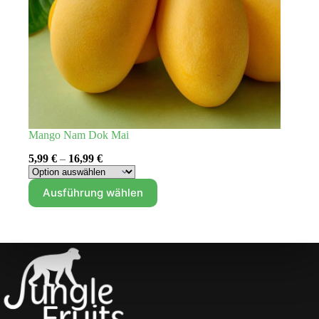
Mango Nam Dok Mai
5,99
€
–
16,99
€
Dieses
Ausführung wählen
Produkt
weist
mehrere
Varianten
auf.
Die
Optionen
können
auf
der