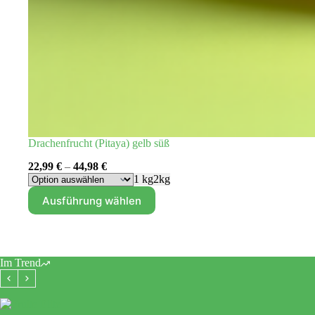
Drachenfrucht (Pitaya) gelb süß
22,99
€
–
44,98
€
1 kg
2kg
Dieses
Ausführung wählen
Produkt
weist
mehrere
Varianten
auf.
Im Trend
Die
Optionen
können
auf