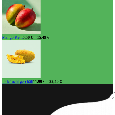
Mango Kent
5,50
€
–
15,49
€
Jackfrucht geschält
11,99
€
–
22,49
€