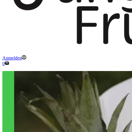
Anmelden
Warenkorb
0