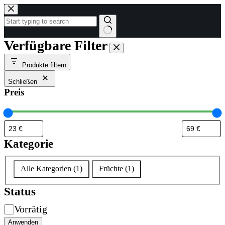
Zum
Inhalt
springen
Keine
Verfügbare Filter
Ergebnisse
Produkte filtern
Schließen
Preis
Kategorie
Kategorie
Alle Kategorien
(
1
)
Früchte
(
1
)
Status
Verfügbarkeit
Vorrätig
Anwenden