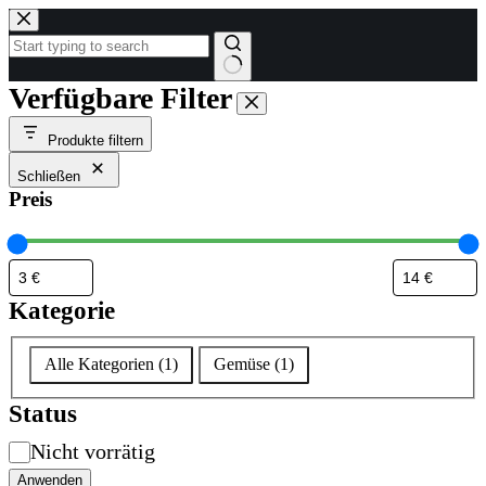
Zum
Inhalt
springen
Keine
Verfügbare Filter
Ergebnisse
Produkte filtern
Schließen
Preis
Kategorie
Kategorie
Alle Kategorien
(
1
)
Gemüse
(
1
)
Status
Verfügbarkeit
Nicht vorrätig
Anwenden