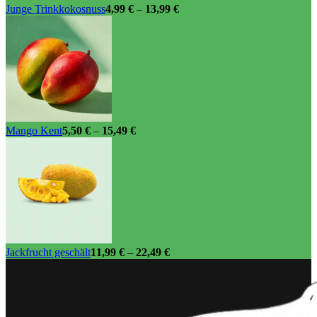
Junge Trinkkokosnuss
4,99
€
–
13,99
€
Mango Kent
5,50
€
–
15,49
€
Jackfrucht geschält
11,99
€
–
22,49
€