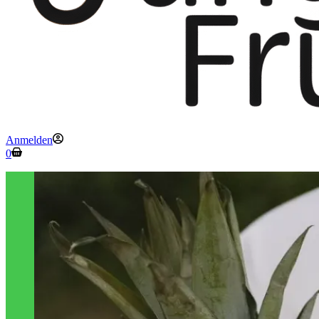
Anmelden
Warenkorb
0