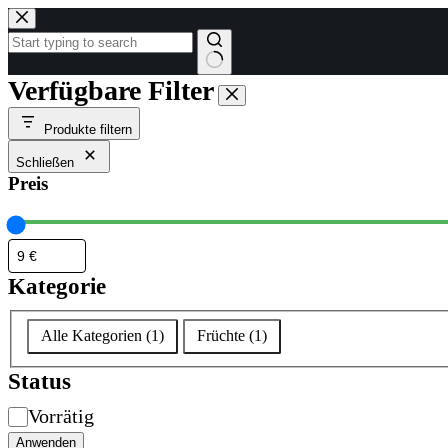
Zum
Inhalt
springen
Keine
Verfügbare Filter
Ergebnisse
Produkte filtern
Schließen
Preis
Kategorie
Kategorie
Alle Kategorien
(
1
)
Früchte
(
1
)
Status
Verfügbarkeit
Vorrätig
Anwenden