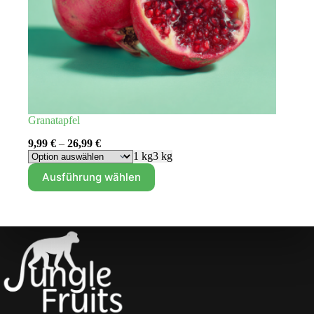
Granatapfel
9,99
€
–
26,99
€
1 kg
3 kg
Dieses
Ausführung wählen
Produkt
weist
mehrere
Varianten
auf.
Die
Optionen
können
auf
der
Produktseite