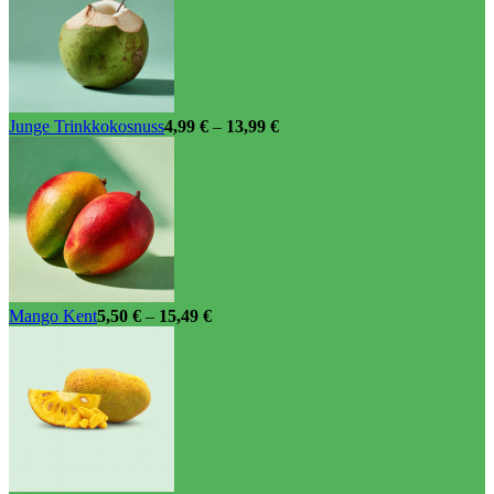
Junge Trinkkokosnuss
4,99
€
–
13,99
€
Mango Kent
5,50
€
–
15,49
€