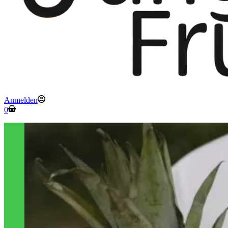
Anmelden
Warenkorb
0