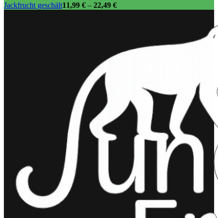
Jackfrucht geschält
11,99
€
–
22,49
€