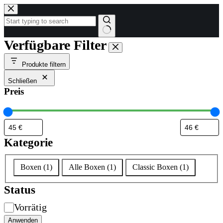
Zum
Inhalt
springen
Keine
Verfügbare Filter
Ergebnisse
Produkte filtern
Schließen
Preis
Kategorie
Kategorie
Boxen
(
1
)
Alle Boxen
(
1
)
Classic Boxen
(
1
)
Status
Verfügbarkeit
Vorrätig
Anwenden