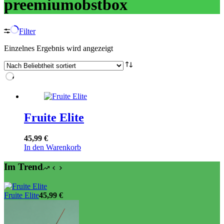
preemiumobstbox
Filter
Einzelnes Ergebnis wird angezeigt
Fruite Elite
45,99
€
In den Warenkorb
Im Trend
Fruite Elite
45,99
€