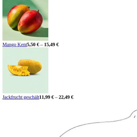
Mango Kent
5,50
€
–
15,49
€
Jackfrucht geschält
11,99
€
–
22,49
€