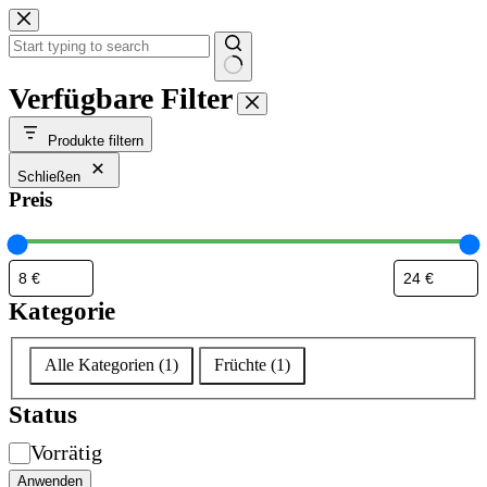
Zum
Inhalt
springen
Keine
Verfügbare Filter
Ergebnisse
Produkte filtern
Schließen
Preis
Kategorie
Kategorie
Alle Kategorien
(
1
)
Früchte
(
1
)
Status
Verfügbarkeit
Vorrätig
Anwenden