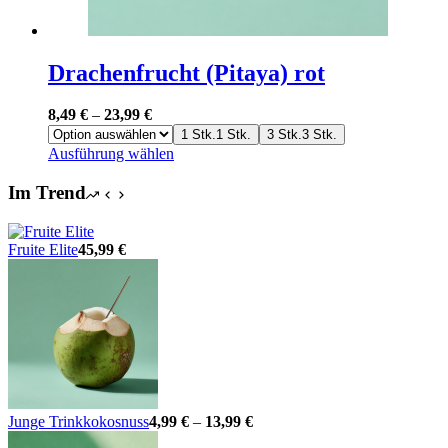
Drachenfrucht (Pitaya) rot
8,49
€
–
23,99
€
1 Stk.
1 Stk.
3 Stk.
3 Stk.
Dieses
Ausführung wählen
Produkt
weist
Im Trend
mehrere
Varianten
auf.
Fruite Elite
45,99
€
Die
Optionen
können
auf
der
Produktseite
gewählt
werden
Junge Trinkkokosnuss
4,99
€
–
13,99
€