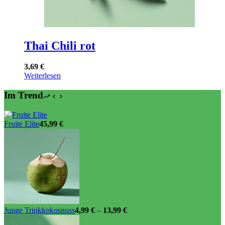
Thai Chili rot
3,69
€
Weiterlesen
Im Trend
Fruite Elite
45,99
€
Junge Trinkkokosnuss
4,99
€
–
13,99
€