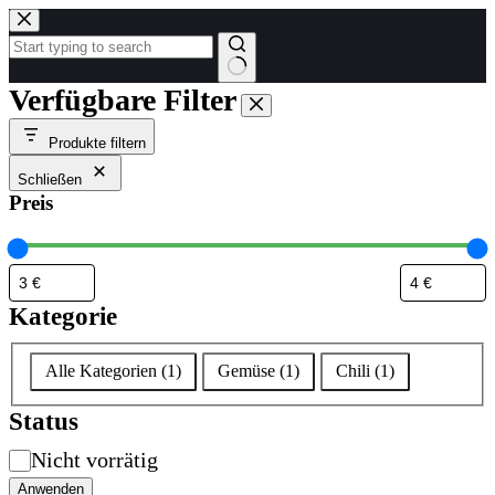
Zum
Inhalt
springen
Keine
Verfügbare Filter
Ergebnisse
Produkte filtern
Schließen
Preis
Kategorie
Kategorie
Alle Kategorien
(
1
)
Gemüse
(
1
)
Chili
(
1
)
Status
Verfügbarkeit
Nicht vorrätig
Anwenden