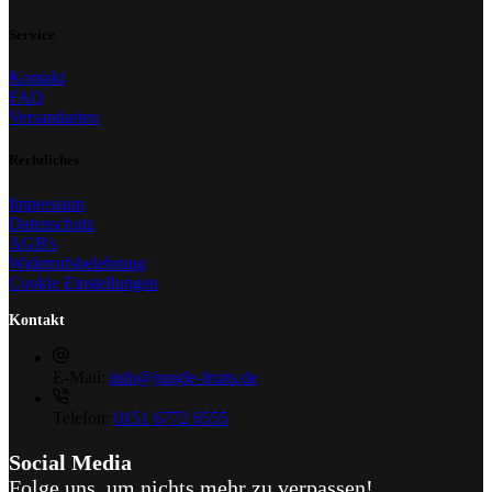
Service
Kontakt
FAQ
Versandarten
Rechtliches
Impressum
Datenschutz
AGB's
Widerrufsbelehrung
Cookie Einstellungen
Kontakt
E-Mail:
info@jungle-fruits.de
Telefon:
0151 6772 6555
Social Media
Folge uns, um nichts mehr zu verpassen!