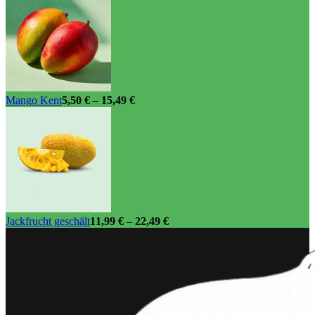
Mango Kent
5,50
€
–
15,49
€
Jackfrucht geschält
11,99
€
–
22,49
€