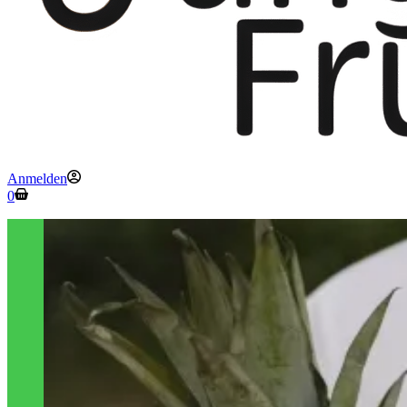
Anmelden
Warenkorb
0