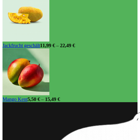
Jackfrucht geschält
11,99
€
–
22,49
€
Mango Kent
5,50
€
–
15,49
€