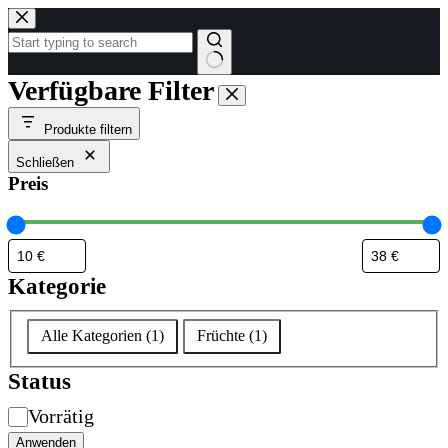
Zum
Inhalt
springen
Keine
Verfügbare Filter
Ergebnisse
Produkte filtern
Schließen
Preis
Kategorie
Kategorie
Alle Kategorien
(
1
)
Früchte
(
1
)
Status
Verfügbarkeit
Vorrätig
Anwenden