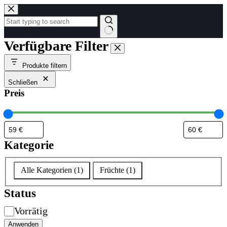
Zum
Inhalt
springen
Keine
Verfügbare Filter
Ergebnisse
Produkte filtern
Schließen
Preis
Kategorie
Kategorie
Alle Kategorien
(
1
)
Früchte
(
1
)
Status
Verfügbarkeit
Vorrätig
Anwenden