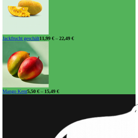
Jackfrucht geschält
11,99
€
–
22,49
€
Mango Kent
5,50
€
–
15,49
€