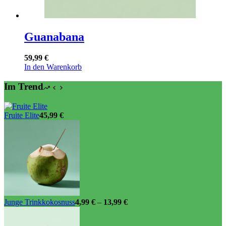
Guanabana
59,99
€
In den Warenkorb
Im Trend
Fruite Elite
45,99
€
Junge Trinkkokosnuss
4,99
€
–
13,99
€