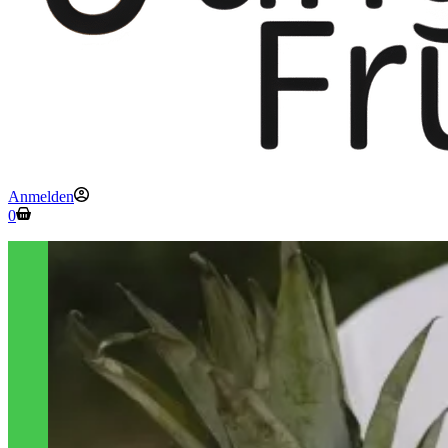
Anmelden
Warenkorb
0