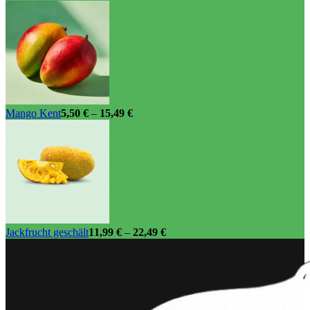
Mango Kent
5,50
€
–
15,49
€
Jackfrucht geschält
11,99
€
–
22,49
€