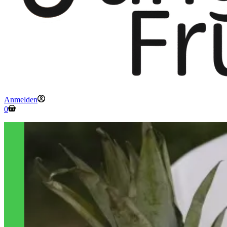
Anmelden
Warenkorb
0