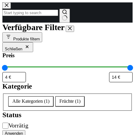
Zum
Inhalt
springen
Keine
Verfügbare Filter
Ergebnisse
Produkte filtern
Schließen
Preis
Kategorie
Kategorie
Alle Kategorien
(
1
)
Früchte
(
1
)
Status
Verfügbarkeit
Vorrätig
Anwenden