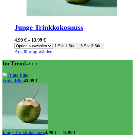
Junge Trinkkokosnuss
4,99
€
–
13,99
€
1 Stk.
1 Stk.
3 Stk.
3 Stk.
Dieses
Ausführung wählen
Produkt
weist
Im Trend
mehrere
Varianten
auf.
Fruite Elite
45,99
€
Die
Optionen
können
auf
der
Produktseite
gewählt
werden
Junge Trinkkokosnuss
4,99
€
–
13,99
€