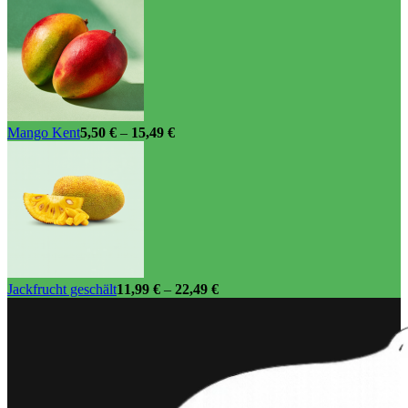
Mango Kent
5,50
€
–
15,49
€
Jackfrucht geschält
11,99
€
–
22,49
€