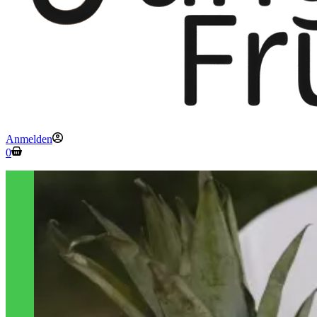
Anmelden
Warenkorb
0