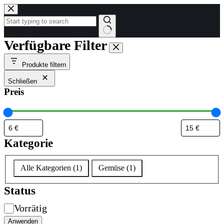
Zum
Inhalt
springen
Keine
Verfügbare Filter
Ergebnisse
Produkte filtern
Schließen
Preis
Kategorie
Kategorie
Alle Kategorien
(
1
)
Gemüse
(
1
)
Status
Verfügbarkeit
Vorrätig
Anwenden