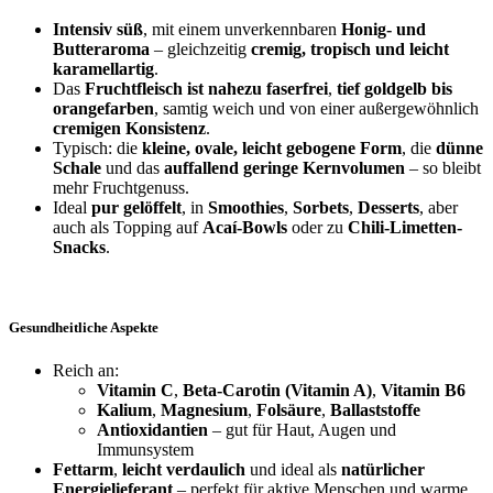
Intensiv süß
, mit einem unverkennbaren
Honig- und
Butteraroma
– gleichzeitig
cremig, tropisch und leicht
karamellartig
.
Das
Fruchtfleisch ist nahezu faserfrei
,
tief goldgelb bis
orangefarben
, samtig weich und von einer außergewöhnlich
cremigen Konsistenz
.
Typisch: die
kleine, ovale, leicht gebogene Form
, die
dünne
Schale
und das
auffallend geringe Kernvolumen
– so bleibt
mehr Fruchtgenuss.
Ideal
pur gelöffelt
, in
Smoothies
,
Sorbets
,
Desserts
, aber
auch als Topping auf
Acaí-Bowls
oder zu
Chili-Limetten-
Snacks
.
Gesundheitliche Aspekte
Reich an:
Vitamin C
,
Beta-Carotin (Vitamin A)
,
Vitamin B6
Kalium
,
Magnesium
,
Folsäure
,
Ballaststoffe
Antioxidantien
– gut für Haut, Augen und
Immunsystem
Fettarm
,
leicht verdaulich
und ideal als
natürlicher
Energielieferant
– perfekt für aktive Menschen und warme