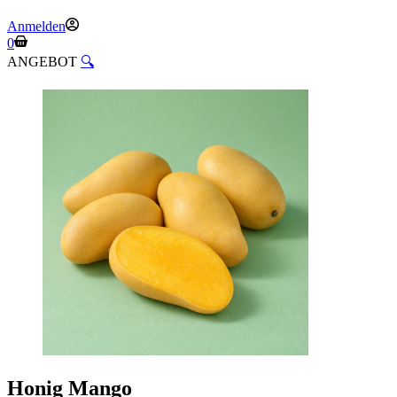
Anmelden
Warenkorb
0
ANGEBOT
🔍
Honig Mango