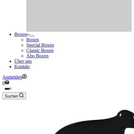
Boxen
Boxen
Special Boxen
Classic Boxen
Abo Boxen
Über uns
Kontakt
Anmelden
Warenkorb
0
Suchen