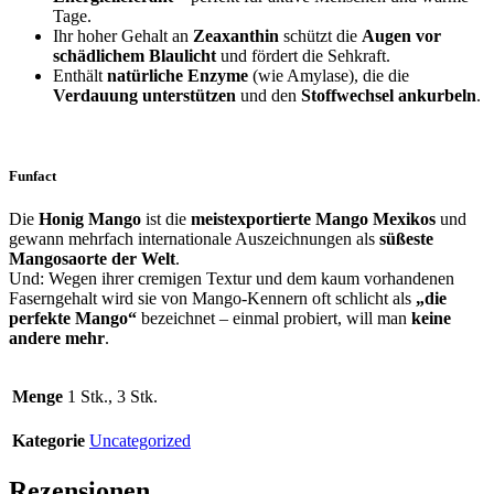
Tage.
Ihr hoher Gehalt an
Zeaxanthin
schützt die
Augen vor
schädlichem Blaulicht
und fördert die Sehkraft.
Enthält
natürliche Enzyme
(wie Amylase), die die
Verdauung unterstützen
und den
Stoffwechsel ankurbeln
.
Funfact
Die
Honig Mango
ist die
meistexportierte Mango Mexikos
und
gewann mehrfach internationale Auszeichnungen als
süßeste
Mangosaorte der Welt
.
Und: Wegen ihrer cremigen Textur und dem kaum vorhandenen
Faserngehalt wird sie von Mango-Kennern oft schlicht als
„die
perfekte Mango“
bezeichnet – einmal probiert, will man
keine
andere mehr
.
Menge
1 Stk., 3 Stk.
Kategorie
Uncategorized
Rezensionen