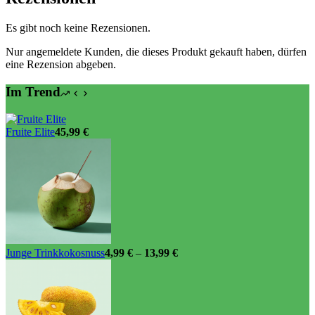
Es gibt noch keine Rezensionen.
Nur angemeldete Kunden, die dieses Produkt gekauft haben, dürfen
eine Rezension abgeben.
Im Trend
Fruite Elite
45,99
€
Junge Trinkkokosnuss
4,99
€
–
13,99
€