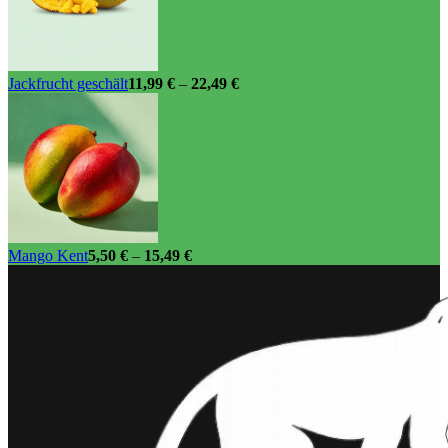
Jackfrucht geschält
11,99
€
–
22,49
€
Mango Kent
5,50
€
–
15,49
€