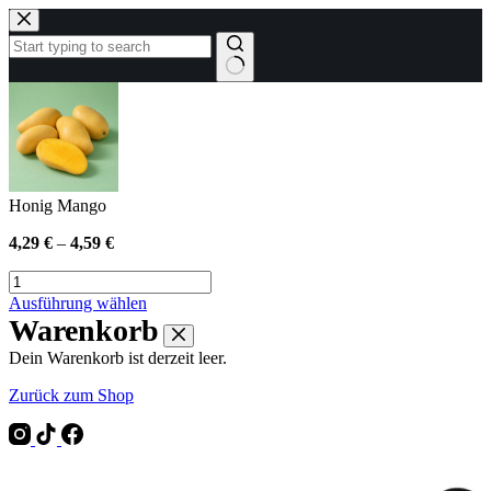
Zum
Inhalt
springen
Keine
Ergebnisse
Honig Mango
4,29
€
–
4,59
€
Honig
Mango
Dieses
Ausführung wählen
Menge
Produkt
Warenkorb
weist
Dein Warenkorb ist derzeit leer.
mehrere
Varianten
Zurück zum Shop
auf.
Die
Optionen
können
auf