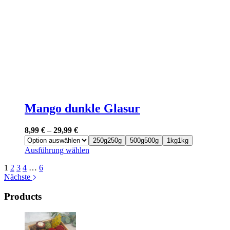
Mango dunkle Glasur
8,99
€
–
29,99
€
250g
250g
500g
500g
1kg
1kg
Dieses
Ausführung wählen
Produkt
1
2
3
4
…
6
weist
Nächste
mehrere
Varianten
Products
auf.
Die
Optionen
können