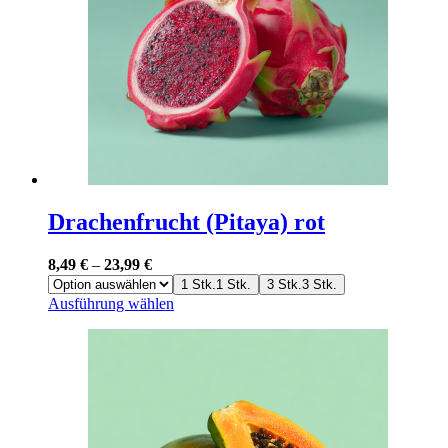
können
auf
der
Produktseite
gewählt
werden
Drachenfrucht (Pitaya) rot
8,49
€
–
23,99
€
1 Stk.
1 Stk.
3 Stk.
3 Stk.
Dieses
Ausführung wählen
Produkt
weist
mehrere
Varianten
auf.
Die
Optionen
können