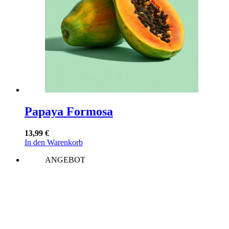
auf
der
Produktseite
gewählt
werden
Papaya Formosa
13,99
€
In den Warenkorb
ANGEBOT