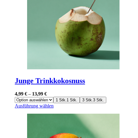
Junge Trinkkokosnuss
4,99
€
–
13,99
€
1 Stk.
1 Stk.
3 Stk.
3 Stk.
Dieses
Ausführung wählen
Produkt
weist
mehrere
Varianten
auf.