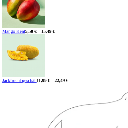
Mango Kent
5,50
€
–
15,49
€
Jackfrucht geschält
11,99
€
–
22,49
€