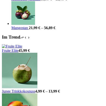
Mangostan
21,99
€
–
56,89
€
Im Trend
Fruite Elite
45,99
€
Junge Trinkkokosnuss
4,99
€
–
13,99
€