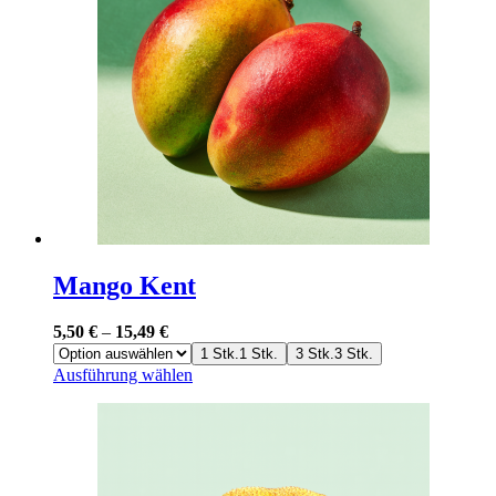
Die
Optionen
können
auf
der
Produktseite
gewählt
werden
Mango Kent
5,50
€
–
15,49
€
1 Stk.
1 Stk.
3 Stk.
3 Stk.
Dieses
Ausführung wählen
Produkt
weist
mehrere
Varianten
auf.
Die