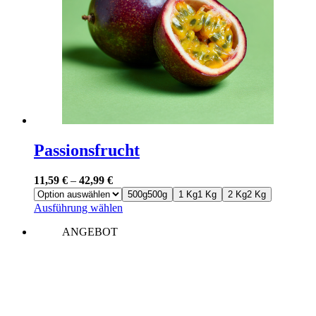
Passionsfrucht
11,59
€
–
42,99
€
500g
500g
1 Kg
1 Kg
2 Kg
2 Kg
Dieses
Ausführung wählen
Produkt
ANGEBOT
weist
mehrere
Varianten
auf.
Die
Optionen
können