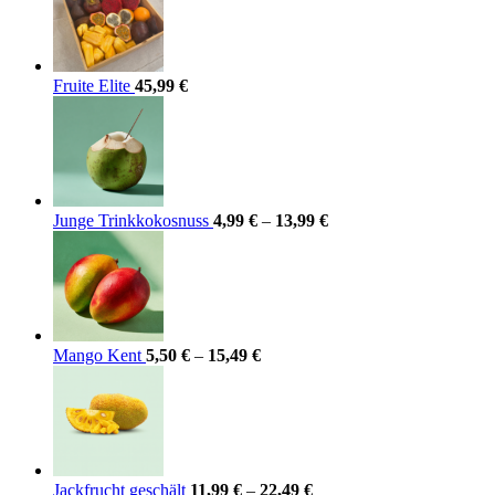
auf
der
Produktseite
gewählt
werden
Fruite Elite
45,99
€
Junge Trinkkokosnuss
4,99
€
–
13,99
€
Mango Kent
5,50
€
–
15,49
€
Jackfrucht geschält
11,99
€
–
22,49
€