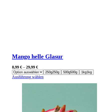
auf
der
Produktseite
gewählt
werden
Mango helle Glasur
8,99
€
–
29,99
€
250g
250g
500g
500g
1kg
1kg
Dieses
Ausführung wählen
Produkt
weist
mehrere
Varianten
auf.
Die
Optionen