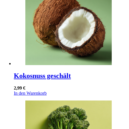
Die
Optionen
können
auf
der
Produktseite
gewählt
werden
Kokosnuss geschält
2,99
€
In den Warenkorb