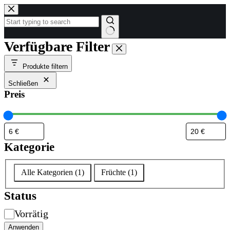
Zum
Inhalt
springen
Keine
Verfügbare Filter
Ergebnisse
Produkte filtern
Schließen
Preis
Kategorie
Kategorie
Alle Kategorien
(
1
)
Früchte
(
1
)
Status
Verfügbarkeit
Vorrätig
Anwenden