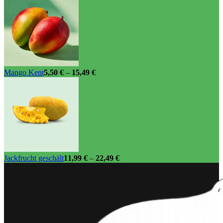
Mango Kent
5,50
€
–
15,49
€
Jackfrucht geschält
11,99
€
–
22,49
€