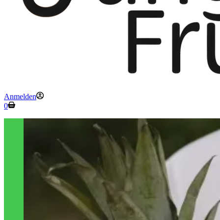
Anmelden
Warenkorb
0