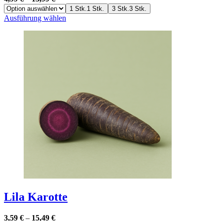
1 Stk.
1 Stk.
3 Stk.
3 Stk.
Dieses
Ausführung wählen
Produkt
weist
mehrere
Varianten
auf.
Die
Optionen
können
auf
der
Produktseite
gewählt
werden
Lila Karotte
3,59
€
–
15,49
€