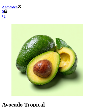
Anmelden
Warenkorb
0
🔍
Avocado Tropical