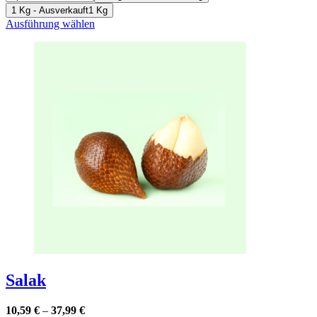
1 Kg - Ausverkauft
1 Kg
Dieses
Ausführung wählen
Produkt
weist
mehrere
Varianten
auf.
Die
Optionen
können
auf
der
Produktseite
gewählt
werden
Salak
10,59
€
–
37,99
€