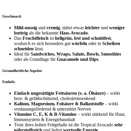
Geschmack
Mild-nussig
und
cremig
, dabei etwas
leichter
und
weniger
buttrig
als die bekannte
Hass-Avocado
.
Das
Fruchtfleisch
ist
hellgrün, fest und schnittfest
,
wodurch es sich besonders gut
würfeln
oder in
Scheiben
schneiden
lässt.
Ideal für
Sandwiches, Wraps, Salate, Bowls, Smoothies
oder als Grundlage für
Guacamole und Dips
.
Gesundheitliche Aspekte
Enthält
:
Einfach ungesättigte Fettsäuren (v. a. Ölsäure)
– wirkt
herz- & gefäßschützend, cholesterinsenkend
Kalium, Magnesium, Folsäure & Ballaststoffe
– wirkt
verdauungsfördernd & unterstützt Nerven
Vitamine C, E, K & B-Vitamine
– wirkt stärkend für Haut,
Immunsystem & Energiehaushalt
Trotz ihres hohen Fettgehalts ist die Tropical Avocado
sehr
nährstoffreich
und liefert
wertvolle Energie
.