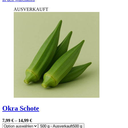
AUSVERKAUFT
Okra Schote
7,99
€
–
14,99
€
500 g - Ausverkauft
500 g