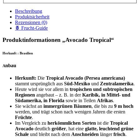
Beschreibung
Produktsicherheit
Rezensionen (0)
🍍 Frucht-Guide
Produktinformationen „Avocado Tropical“
Herkunft : Brasilien
nbau
A
Herkunft:
Die
Tropical Avocado (Persea americana)
stammt ursprünglich aus
Süd-Mexiko
und
Zentralamerika
.
Heute wird sie vor allem in
tropischen und subtropischen
Regionen
angebaut – z. B. in der
Karibik, in Mittel- und
Südamerika, in Florida
sowie in Teilen
Afrikas
.
Sie wächst an
immergrünen Bäumen
, die bis zu
9 m hoch
werden, und trägt schon nach wenigen Jahren die ersten
Früchte
.
Im Vergleich zu
herkömmlichen Sorten
ist die
Tropical
Avocado
deutlich
größer
, hat eine
glatte, leuchtend grüne
Schale
und bleibt nach dem
Anschneiden
länger
frisch
.