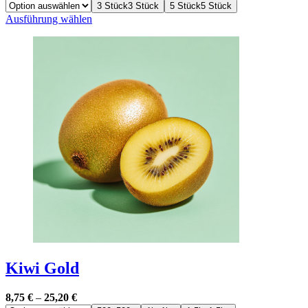
3 Stück
3 Stück
5 Stück
5 Stück
Dieses
Ausführung wählen
Produkt
weist
mehrere
Varianten
auf.
Die
Optionen
können
auf
der
Produktseite
gewählt
werden
Kiwi Gold
8,75
€
–
25,20
€