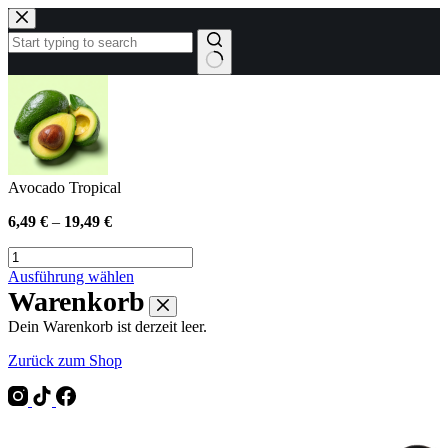
Zum
Inhalt
springen
Keine
Ergebnisse
Avocado Tropical
6,49
€
–
19,49
€
Avocado
Tropical
Dieses
Ausführung wählen
Menge
Produkt
Warenkorb
weist
Dein Warenkorb ist derzeit leer.
mehrere
Varianten
Zurück zum Shop
auf.
Die
Optionen
können
auf