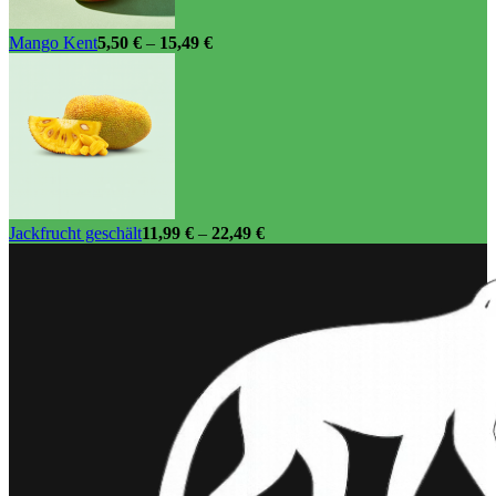
Mango Kent
5,50
€
–
15,49
€
Jackfrucht geschält
11,99
€
–
22,49
€