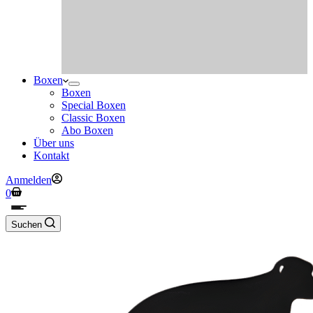
Boxen
Boxen
Special Boxen
Classic Boxen
Abo Boxen
Über uns
Kontakt
Anmelden
Warenkorb
0
Suchen