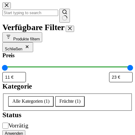
Zum
Inhalt
springen
Keine
Verfügbare Filter
Ergebnisse
Produkte filtern
Schließen
Preis
Kategorie
Kategorie
Alle Kategorien
(
1
)
Früchte
(
1
)
Status
Verfügbarkeit
Vorrätig
Anwenden