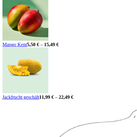
Mango Kent
5,50
€
–
15,49
€
Jackfrucht geschält
11,99
€
–
22,49
€