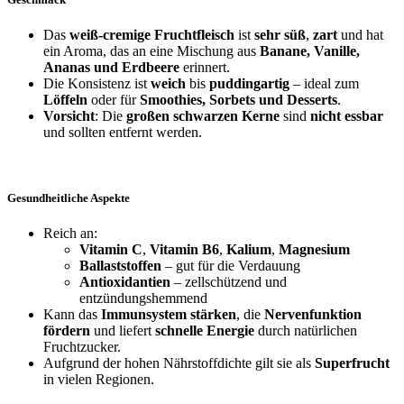
D
as
weiß-cremige Fruchtfleisch
ist
sehr süß
,
zart
und hat
ein Aroma, das an eine Mischung aus
Banane, Vanille,
Ananas und Erdbeere
erinnert.
Die Konsistenz ist
weich
bis
puddingartig
– ideal zum
Löffeln
oder für
Smoothies, Sorbets und Desserts
.
Vorsicht
: Die
großen schwarzen Kerne
sind
nicht essbar
und sollten entfernt werden.
Gesundheitliche Aspekte
Reich an:
Vitamin C
,
Vitamin B6
,
Kalium
,
Magnesium
Ballaststoffen
– gut für die Verdauung
Antioxidantien
– zellschützend und
entzündungshemmend
Kann das
Immunsystem stärken
, die
Nervenfunktion
fördern
und liefert
schnelle Energie
durch natürlichen
Fruchtzucker.
Aufgrund der hohen Nährstoffdichte gilt sie als
Superfrucht
in vielen Regionen.