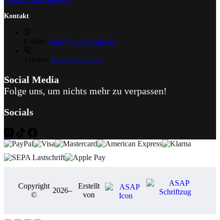
Kontakt
E-Mail:
info@jungle-fruits.de
Telefon:
0151 6772 6555
Social Media
Folge uns, um nichts mehr zu verpassen!
Socials
Copyright
Erstellt
2026
–
©
von