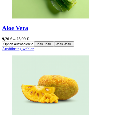
Aloe Vera
9,20
€
–
25,99
€
1Stk.
1Stk.
3Stk.
3Stk.
Dieses
Ausführung wählen
Produkt
weist
mehrere
Varianten
auf.
Die
Optionen
können
auf
der
Produktseite
gewählt
werden