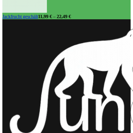
Jackfrucht geschält
11,99
€
–
22,49
€