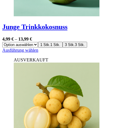
Junge Trinkkokosnuss
4,99
€
–
13,99
€
1 Stk.
1 Stk.
3 Stk.
3 Stk.
Dieses
Ausführung wählen
Produkt
AUSVERKAUFT
weist
mehrere
Varianten
auf.
Die
Optionen
können
auf
der
Produktseite
gewählt
werden