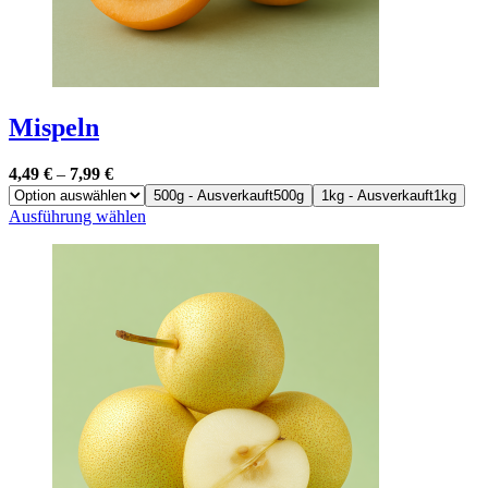
Mispeln
4,49
€
–
7,99
€
500g - Ausverkauft
500g
1kg - Ausverkauft
1kg
Dieses
Ausführung wählen
Produkt
weist
mehrere
Varianten
auf.
Die
Optionen
können
auf
der
Produktseite
gewählt
werden