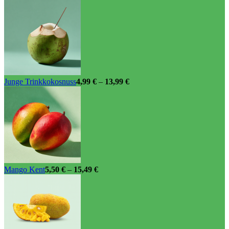
Junge Trinkkokosnuss
4,99
€
–
13,99
€
Mango Kent
5,50
€
–
15,49
€