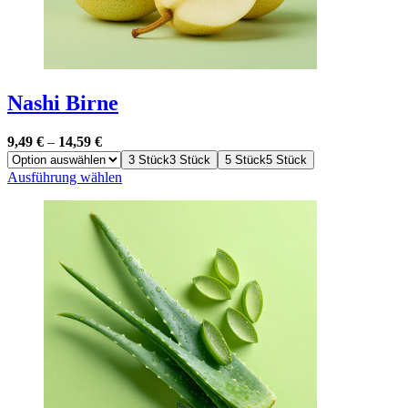
Nashi Birne
9,49
€
–
14,59
€
3 Stück
3 Stück
5 Stück
5 Stück
Dieses
Ausführung wählen
Produkt
weist
mehrere
Varianten
auf.
Die
Optionen
können
auf
der
Produktseite
gewählt
werden