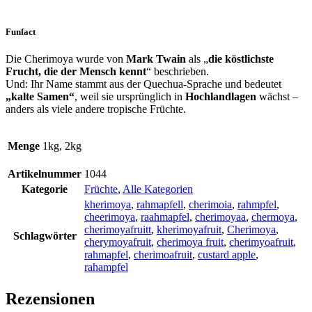
Funfact
Die Cherimoya wurde von
Mark Twain
als „
die köstlichste
Frucht, die der Mensch kennt
“ beschrieben.
Und: Ihr Name stammt aus der Quechua-Sprache und bedeutet
„kalte Samen“
, weil sie ursprünglich in
Hochlandlagen
wächst –
anders als viele andere tropische Früchte.
Menge
1kg, 2kg
Artikelnummer
1044
Kategorie
Früchte
,
Alle Kategorien
kherimoya
,
rahmapfell
,
cherimoia
,
rahmpfel
,
cheerimoya
,
raahmapfel
,
cherimoyaa
,
chermoya
,
cherimoyafruitt
,
kherimoyafruit
,
Cherimoya
,
Schlagwörter
cherymoyafruit
,
cherimoya fruit
,
cherimyoafruit
,
rahmapfel
,
cherimoafruit
,
custard apple
,
rahampfel
Rezensionen