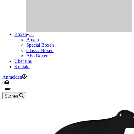
Boxen
Boxen
Special Boxen
Classic Boxen
Abo Boxen
Über uns
Kontakt
Anmelden
Warenkorb
0
Suchen