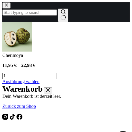
Zum
Inhalt
springen
Keine
Ergebnisse
Cherimoya
11,95
€
–
22,98
€
Cherimoya
Menge
Dieses
Ausführung wählen
Produkt
Warenkorb
weist
Dein Warenkorb ist derzeit leer.
mehrere
Varianten
Zurück zum Shop
auf.
Die
Optionen
können
auf