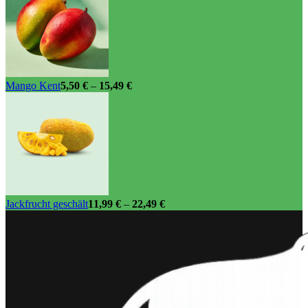
Mango Kent
5,50
€
–
15,49
€
Jackfrucht geschält
11,99
€
–
22,49
€