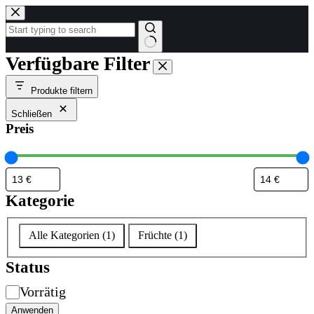
Zum
Inhalt
springen
Keine
Verfügbare Filter
Ergebnisse
Produkte filtern
Schließen
Preis
Kategorie
Kategorie
Alle Kategorien
(
1
)
Früchte
(
1
)
Status
Verfügbarkeit
Vorrätig
Anwenden