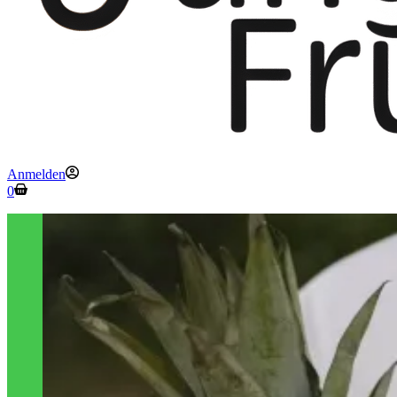
Anmelden
Warenkorb
0