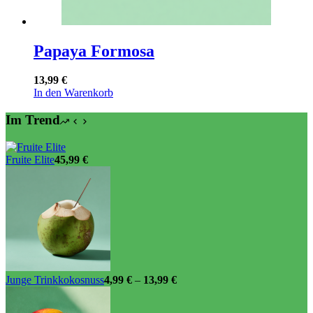
Papaya Formosa
13,99
€
In den Warenkorb
Im Trend
Fruite Elite
45,99
€
Junge Trinkkokosnuss
4,99
€
–
13,99
€