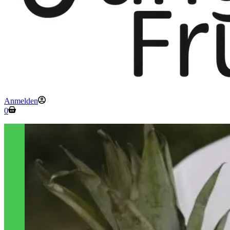
Anmelden
Warenkorb
0