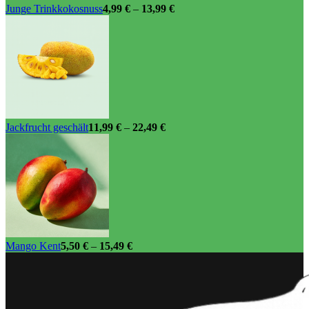
Junge Trinkkokosnuss
4,99
€
–
13,99
€
Jackfrucht geschält
11,99
€
–
22,49
€
Mango Kent
5,50
€
–
15,49
€