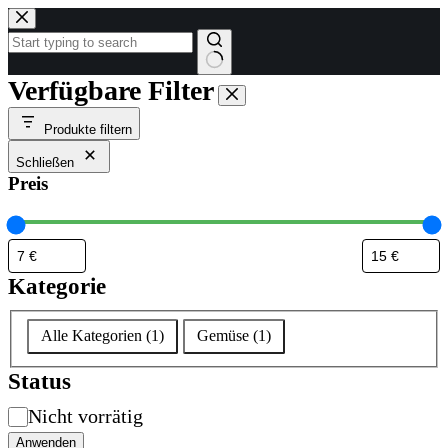
Zum
Inhalt
springen
Keine
Verfügbare Filter
Ergebnisse
Produkte filtern
Schließen
Preis
Kategorie
Kategorie
Alle Kategorien
(
1
)
Gemüse
(
1
)
Status
Verfügbarkeit
Nicht vorrätig
Anwenden