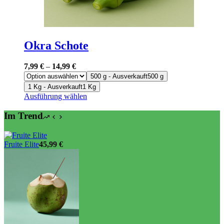
Okra Schote
7,99
€
–
14,99
€
500 g - Ausverkauft
500 g
1 Kg - Ausverkauft
1 Kg
Dieses
Ausführung wählen
Produkt
weist
Im Trend
mehrere
Varianten
auf.
Fruite Elite
45,99
€
Die
Optionen
können
auf
der
Produktseite
gewählt
werden