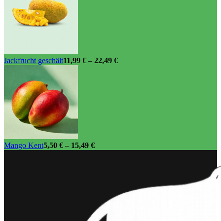
Jackfrucht geschält
11,99
€
–
22,49
€
Mango Kent
5,50
€
–
15,49
€