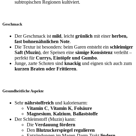
subtropischen Regionen kultiviert.
Geschmack
Der Geschmack ist
mild
, leicht
grünlich
mit einer
herben,
fast bohnenähnlichen Note
.
Die Textur ist besonders: beim Garen entsteht ein
schleimiger
Saft (Muzin)
, der Speisen eine
sämige Konsistenz
verleiht –
perfekt für
Currys, Eintöpfe und Gumbo
.
Junge, zarte Schoten sind
knackig
und eignen sich auch zum
kurzen Braten oder Frittieren
.
Gesundheitliche Aspekte
Sehr
nährstoffreich
und kalorienarm:
Vitamin C
,
Vitamin K
,
Folsäure
Magnesium
,
Kalzium
,
Ballaststoffe
Der Schleimstoff (Muzin) kann:
Die
Verdauung fördern
Den
Blutzuckerspiegel regulieren
Entzündungen im Magen-Darm-Trakt
lindern