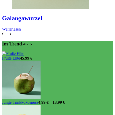
Galangawurzel
Weiterlesen
Im Trend
Fruite Elite
45,99
€
Junge Trinkkokosnuss
4,99
€
–
13,99
€