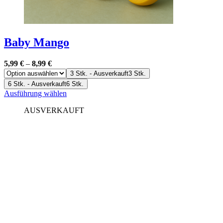
Baby Mango
5,99
€
–
8,99
€
3 Stk. - Ausverkauft
3 Stk.
6 Stk. - Ausverkauft
6 Stk.
Dieses
Ausführung wählen
Produkt
AUSVERKAUFT
weist
mehrere
Varianten
auf.
Die
Optionen
können
auf
der
Produktseite
gewählt
werden