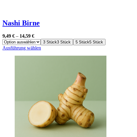
Nashi Birne
9,49
€
–
14,59
€
3 Stück
3 Stück
5 Stück
5 Stück
Dieses
Ausführung wählen
Produkt
weist
mehrere
Varianten
auf.
Die
Optionen
können
auf
der
Produktseite
gewählt
werden