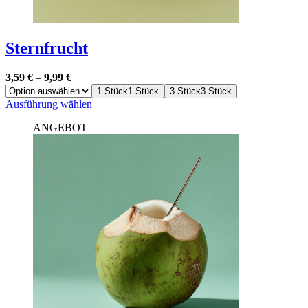
Sternfrucht
3,59
€
–
9,99
€
1 Stück
1 Stück
3 Stück
3 Stück
Dieses
Ausführung wählen
Produkt
ANGEBOT
weist
mehrere
Varianten
auf.
Die
Optionen
können
auf
der
Produktseite
gewählt
werden