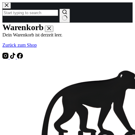
Zum
Inhalt
springen
Keine
Warenkorb
Ergebnisse
Dein Warenkorb ist derzeit leer.
Zurück zum Shop