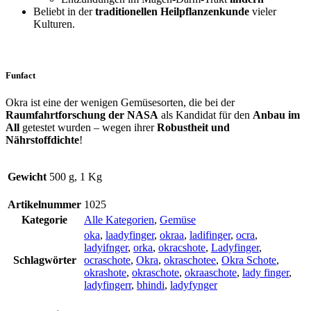
Beliebt in der
traditionellen Heilpflanzenkunde
vieler
Kulturen.
Funfact
Okra ist eine der wenigen Gemüsesorten, die bei der
Raumfahrtforschung der NASA
als Kandidat für den
Anbau im
All
getestet wurden – wegen ihrer
Robustheit und
Nährstoffdichte
!
Gewicht
500 g, 1 Kg
Artikelnummer
1025
Kategorie
Alle Kategorien
,
Gemüse
oka
,
laadyfinger
,
okraa
,
ladifinger
,
ocra
,
ladyifnger
,
orka
,
okracshote
,
Ladyfinger
,
Schlagwörter
ocraschote
,
Okra
,
okraschotee
,
Okra Schote
,
okrashote
,
okraschote
,
okraaschote
,
lady finger
,
ladyfingerr
,
bhindi
,
ladyfynger