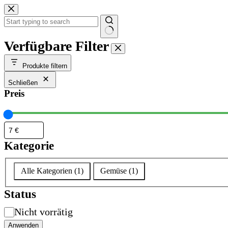
Zum
Inhalt
springen
Keine
Verfügbare Filter
Ergebnisse
Produkte filtern
Schließen
Preis
Kategorie
Kategorie
Alle Kategorien
(
1
)
Gemüse
(
1
)
Status
Verfügbarkeit
Nicht vorrätig
Anwenden