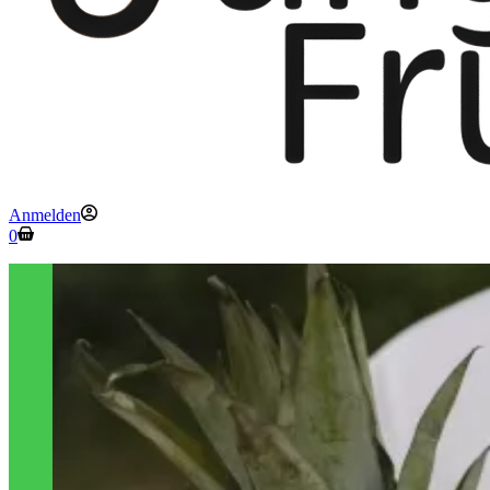
Anmelden
Warenkorb
0