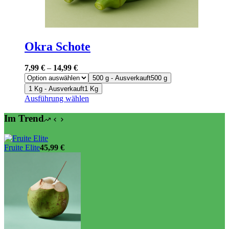
Okra Schote
7,99
€
–
14,99
€
500 g - Ausverkauft
500 g
1 Kg - Ausverkauft
1 Kg
Dieses
Ausführung wählen
Produkt
weist
Im Trend
mehrere
Varianten
auf.
Fruite Elite
45,99
€
Die
Optionen
können
auf
der
Produktseite
gewählt
werden