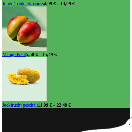
Junge Trinkkokosnuss
4,99
€
–
13,99
€
Mango Kent
5,50
€
–
15,49
€
Jackfrucht geschält
11,99
€
–
22,49
€