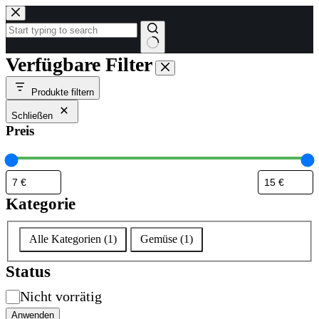
Zum
Inhalt
springen
Keine
Verfügbare Filter
Ergebnisse
Produkte filtern
Schließen
Preis
Kategorie
Kategorie
Alle Kategorien
(
1
)
Gemüse
(
1
)
Status
Verfügbarkeit
Nicht vorrätig
Anwenden