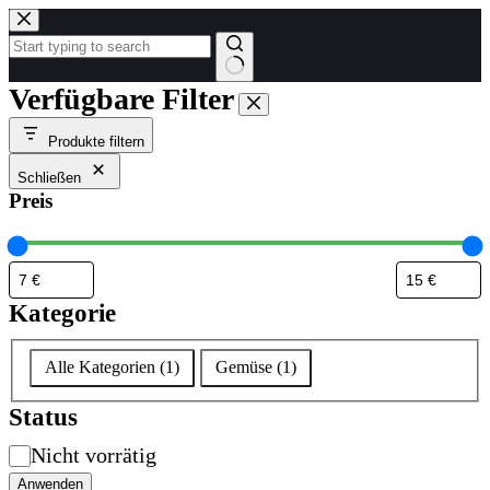
Zum
Inhalt
springen
Keine
Verfügbare Filter
Ergebnisse
Produkte filtern
Schließen
Preis
Kategorie
Kategorie
Alle Kategorien
(
1
)
Gemüse
(
1
)
Status
Verfügbarkeit
Nicht vorrätig
Anwenden