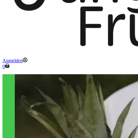
Anmelden
Warenkorb
0