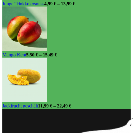
Junge Trinkkokosnuss
4,99
€
–
13,99
€
Mango Kent
5,50
€
–
15,49
€
Jackfrucht geschält
11,99
€
–
22,49
€