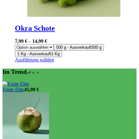
Okra Schote
7,99
€
–
14,99
€
500 g - Ausverkauft
500 g
1 Kg - Ausverkauft
1 Kg
Dieses
Ausführung wählen
Produkt
weist
Im Trend
mehrere
Varianten
auf.
Fruite Elite
45,99
€
Die
Optionen
können
auf
der
Produktseite
gewählt
werden