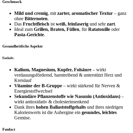
Geschmack
Mild und cremig
, mit
zarter, aromatischer Textur
– ganz
ohne
Bitternoten
.
Das
Fruchtfleisch
ist
weiß, feinfaserig
und sehr
zart
.
Ideal zum
Grillen, Braten, Füllen
, für
Ratatouille
oder
Pasta-Gerichte
.
Gesundheitliche Aspekte
Enthält:
Kalium, Magnesium, Kupfer, Folsäure
– wirkt
verdauungsfördernd, harntreibend & unterstützt Herz und
Kreislauf
Vitamine der B-Gruppe
– wirkt stärkend für Nerven &
Energiestoffwechsel
Sekundäre Pflanzenstoffe wie Nasunin (Antioxidans)
–
wirkt antioxidativ & cholesterinsenkend
Dank ihres
hohen Ballaststoffgehalts
und ihres niedrigen
Kalorienwerts ist die Aubergine ein
gesundes, leichtes
Gemüse.
Funfact