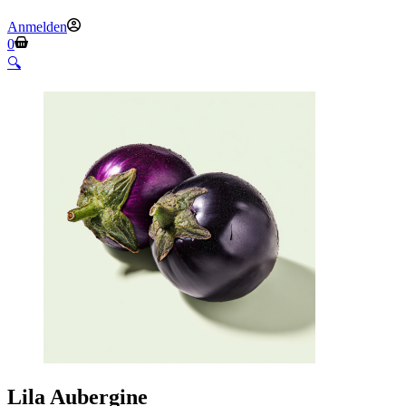
Anmelden
Warenkorb
0
🔍
Lila Aubergine