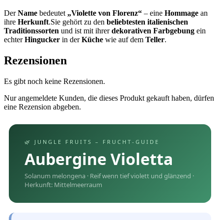
Der
Name
bedeutet
„Violette von Florenz“
– eine
Hommage
an
ihre
Herkunft
.Sie gehört zu den
beliebtesten italienischen
Traditionssorten
und ist mit ihrer
dekorativen Farbgebung
ein
echter
Hingucker
in der
Küche
wie auf dem
Teller
.
Rezensionen
Es gibt noch keine Rezensionen.
Nur angemeldete Kunden, die dieses Produkt gekauft haben, dürfen
eine Rezension abgeben.
🌿 JUNGLE FRUITS – FRUCHT-GUIDE
Aubergine Violetta
Solanum melongena · Reif wenn tief violett und glänzend ·
Herkunft: Mittelmeerraum