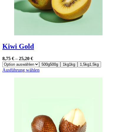
gewählt
werden
Kiwi Gold
8,75
€
–
25,20
€
500g
500g
1kg
1kg
1,5kg
1,5kg
Dieses
Ausführung wählen
Produkt
weist
mehrere
Varianten
auf.
Die
Optionen
können
auf
der
Produktseite