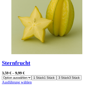
Sternfrucht
3,59
€
–
9,99
€
1 Stück
1 Stück
3 Stück
3 Stück
Dieses
Ausführung wählen
Produkt
weist
mehrere
Varianten
auf.