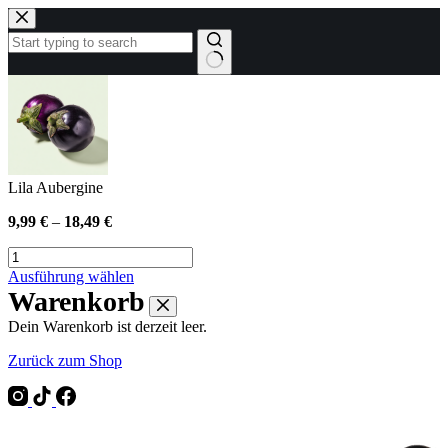
Zum
Inhalt
springen
Keine
Ergebnisse
Lila Aubergine
9,99
€
–
18,49
€
Lila
Aubergine
Dieses
Ausführung wählen
Menge
Produkt
Warenkorb
weist
Dein Warenkorb ist derzeit leer.
mehrere
Varianten
Zurück zum Shop
auf.
Die
Optionen
können
auf