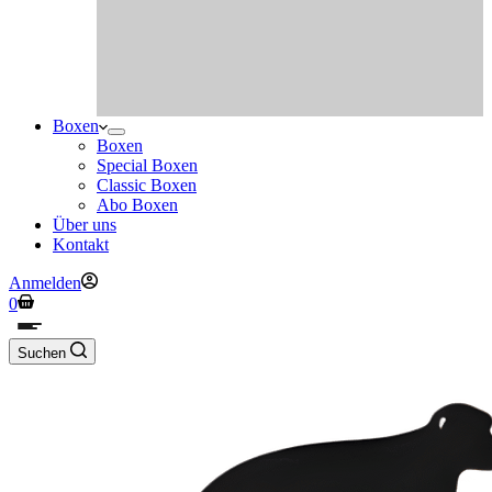
Boxen
Boxen
Special Boxen
Classic Boxen
Abo Boxen
Über uns
Kontakt
Anmelden
Warenkorb
0
Suchen