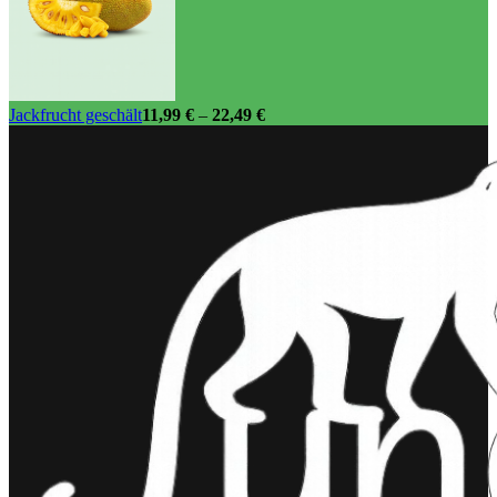
Jackfrucht geschält
11,99
€
–
22,49
€