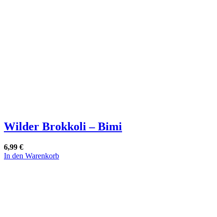
Die
Optionen
können
auf
der
Produktseite
gewählt
werden
Wilder Brokkoli – Bimi
6,99
€
In den Warenkorb