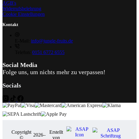
AGB's
Widerrufsbelehrung
Cookie Einstellungen
Kontakt
E-Mail:
info@jungle-fruits.de
Telefon:
0151 6772 6555
Social Media
Folge uns, um nichts mehr zu verpassen!
Socials
Copyright
Erstellt
2026
–
©
von