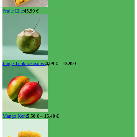
gewählt
werden
Fruite Elite
45,99
€
Junge Trinkkokosnuss
4,99
€
–
13,99
€
Mango Kent
5,50
€
–
15,49
€