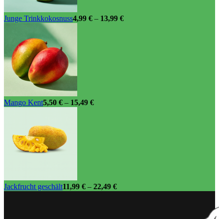
Junge Trinkkokosnuss
4,99
€
–
13,99
€
Mango Kent
5,50
€
–
15,49
€
Jackfrucht geschält
11,99
€
–
22,49
€