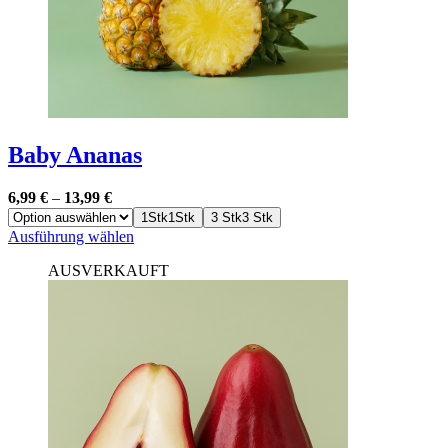
gewählt
werden
Baby Ananas
6,99
€
–
13,99
€
1Stk
1Stk
3 Stk
3 Stk
Dieses
Ausführung wählen
Produkt
AUSVERKAUFT
weist
mehrere
Varianten
auf.
Die
Optionen
können
auf
der
Produktseite