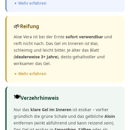
▼ Mehr erfahren
🌱
Reifung
Aloe Vera ist bei der Ernte
sofort verwendbar
und
reift nicht nach. Das Gel im Inneren ist klar,
schleimig und leicht bitter. Je älter das Blatt
(
idealerweise 3+ Jahre
), desto gehaltvoller und
wirksamer das Gel.
▼ Mehr erfahren
🍽️
Verzehrhinweis
Nur das
klare Gel im Inneren
ist essbar – vorher
gründlich die grüne Schale und das gelbliche
Aloin
entfernen (wirkt abführend und kann reizend sein).
Das Gel ist essbar in
Smoothies, Säften
oder als