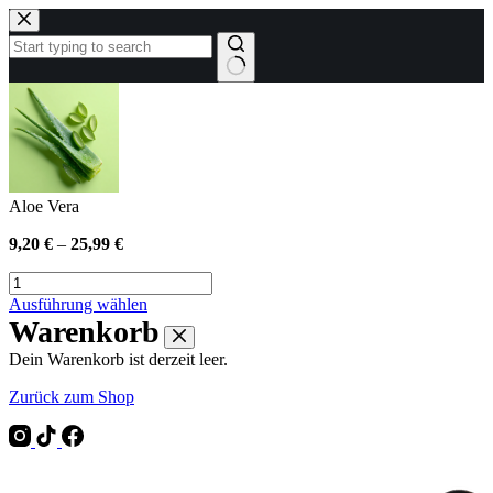
Zum
Inhalt
springen
Keine
Ergebnisse
Aloe Vera
9,20
€
–
25,99
€
Aloe
Vera
Dieses
Ausführung wählen
Menge
Produkt
Warenkorb
weist
Dein Warenkorb ist derzeit leer.
mehrere
Varianten
Zurück zum Shop
auf.
Die
Optionen
können
auf