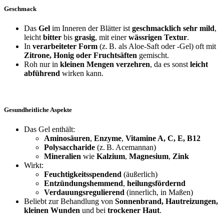
Geschmack
Das
Gel
im Inneren der Blätter ist
geschmacklich sehr mild
,
leicht
bitter
bis
grasig
, mit einer
wässrigen Textur
.
In
verarbeiteter Form
(z.
B. als Aloe-Saft oder -Gel) oft mit
Zitrone, Honig oder Fruchtsäften
gemischt.
Roh nur in
kleinen Mengen verzehren
, da es sonst
leicht
abführend
wirken kann.
Gesundheitliche Aspekte
Das Gel enthält:
Aminosäuren
,
Enzyme
,
Vitamine A, C, E, B12
Polysaccharide
(z.
B. Acemannan)
Mineralien
wie
Kalzium
,
Magnesium
,
Zink
Wirkt:
Feuchtigkeitsspendend
(äußerlich)
Entzündungshemmend
,
heilungsfördernd
Verdauungsregulierend
(innerlich, in Maßen)
Beliebt zur Behandlung von
Sonnenbrand, Hautreizungen,
kleinen Wunden
und bei
trockener Haut
.