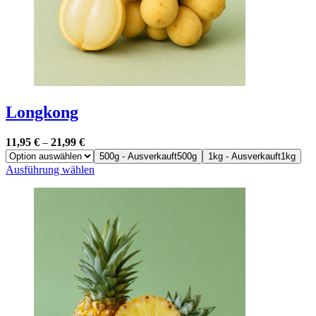
werden
Longkong
11,95
€
–
21,99
€
500g - Ausverkauft
500g
1kg - Ausverkauft
1kg
Dieses
Ausführung wählen
Produkt
weist
mehrere
Varianten
auf.
Die
Optionen
können
auf
der
Produktseite