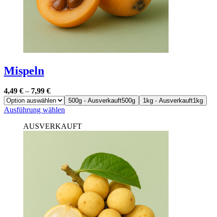
Mispeln
4,49
€
–
7,99
€
500g - Ausverkauft
500g
1kg - Ausverkauft
1kg
Dieses
Ausführung wählen
Produkt
AUSVERKAUFT
weist
mehrere
Varianten
auf.
Die
Optionen
können
auf
der
Produktseite
gewählt