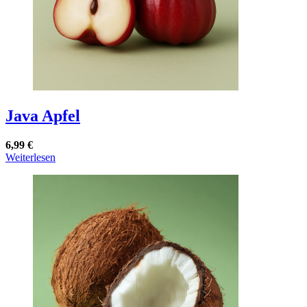
gewählt
werden
Java Apfel
6,99
€
Weiterlesen