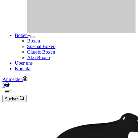
Boxen
Boxen
Special Boxen
Classic Boxen
Abo Boxen
Über uns
Kontakt
Anmelden
Warenkorb
0
Suchen