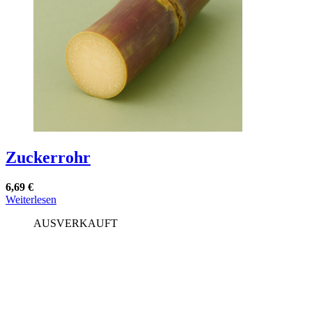
auf
der
Produktseite
gewählt
werden
Zuckerrohr
6,69
€
Weiterlesen
AUSVERKAUFT