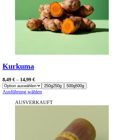
Kurkuma
8,49
€
–
14,99
€
250g
250g
500g
500g
Dieses
Ausführung wählen
Produkt
AUSVERKAUFT
weist
mehrere
Varianten
auf.
Die
Optionen
können