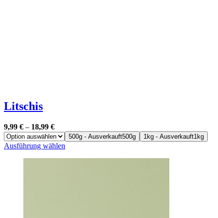
Litschis
9,99
€
–
18,99
€
500g - Ausverkauft
500g
1kg - Ausverkauft
1kg
Dieses
Ausführung wählen
Produkt
weist
mehrere
Varianten
auf.
Die
Optionen
können