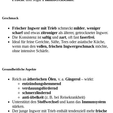
Geschmack
Frischer Ingwer mit Trieb
schmeckt
milder
,
weniger
scharf
und etwas
zitroniger
als älterer, getrockneter Ingwer.
Die Konsistenz ist
saftig
und
zart
, oft fast
faserfrei
.
Ideal für feine Gerichte, Säfte, Tees oder asiatische Küche,
wenn man den
vollen, frischen Ingwergeschmack
möchte,
ohne intensive Schärfe.
Gesundheitliche Aspekte
Reich an
ätherischen Ölen
, v.
a.
Gingerol
– wirkt:
entzündungshemmend
verdauungsfördernd
schmerzlindernd
anti-übelkeit
(z.
B. bei Reisekrankheit)
Unterstützt den
Stoffwechsel
und kann das
Immunsystem
stärken.
Der junge Ingwer mit Trieb enthält tendenziell mehr
frische