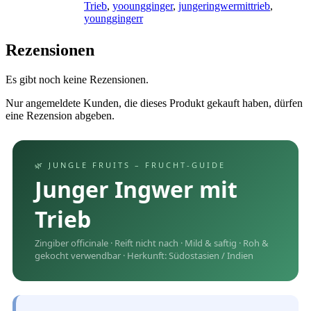
Trieb
,
yooungginger
,
jungeringwermittrieb
,
younggingerr
Rezensionen
Es gibt noch keine Rezensionen.
Nur angemeldete Kunden, die dieses Produkt gekauft haben, dürfen
eine Rezension abgeben.
🌿 JUNGLE FRUITS – FRUCHT-GUIDE
Junger Ingwer mit
Trieb
Zingiber officinale · Reift nicht nach · Mild & saftig · Roh &
gekocht verwendbar · Herkunft: Südostasien / Indien