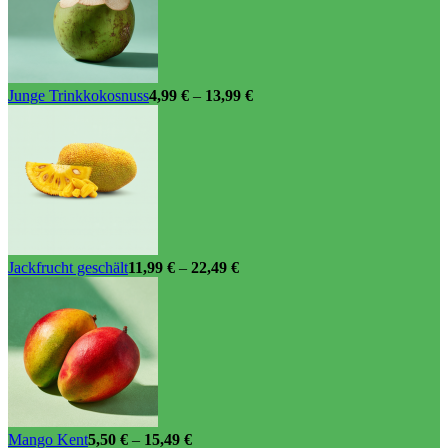
Produktseite
gewählt
werden
Junge Trinkkokosnuss
4,99
€
–
13,99
€
Jackfrucht geschält
11,99
€
–
22,49
€
Mango Kent
5,50
€
–
15,49
€