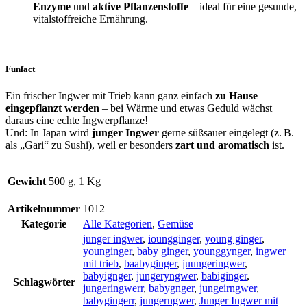
Enzyme
und
aktive Pflanzenstoffe
– ideal für eine gesunde,
vitalstoffreiche Ernährung.
Funfact
Ein frischer Ingwer mit Trieb kann ganz einfach
zu Hause
eingepflanzt werden
– bei Wärme und etwas Geduld wächst
daraus eine echte Ingwerpflanze!
Und: In Japan wird
junger Ingwer
gerne süßsauer eingelegt (z.
B.
als „Gari“ zu Sushi), weil er besonders
zart und aromatisch
ist.
Gewicht
500 g, 1 Kg
Artikelnummer
1012
Kategorie
Alle Kategorien
,
Gemüse
junger ingwer
,
ioungginger
,
young ginger
,
younginger
,
baby ginger
,
younggynger
,
ingwer
mit trieb
,
baabyginger
,
juungeringwer
,
babyignger
,
jungeryngwer
,
babiginger
,
Schlagwörter
jungeringwerr
,
babygnger
,
jungeirngwer
,
babygingerr
,
jungerngwer
,
Junger Ingwer mit