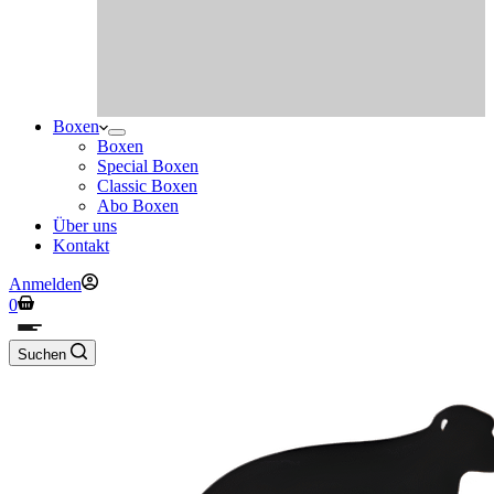
Boxen
Boxen
Special Boxen
Classic Boxen
Abo Boxen
Über uns
Kontakt
Anmelden
Warenkorb
0
Suchen