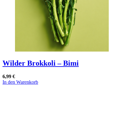
auf
der
Produktseite
gewählt
werden
Wilder Brokkoli – Bimi
6,99
€
In den Warenkorb