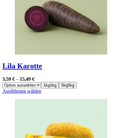
auf
der
Produktseite
gewählt
werden
Lila Karotte
3,59
€
–
15,49
€
1kg
1kg
5kg
5kg
Dieses
Ausführung wählen
Produkt
weist
mehrere
Varianten
auf.
Die
Optionen
können