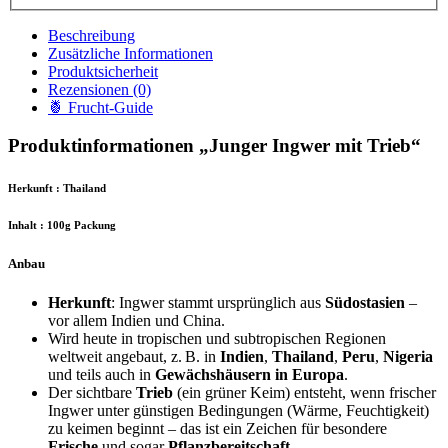
Beschreibung
Zusätzliche Informationen
Produktsicherheit
Rezensionen (0)
🍍 Frucht-Guide
Produktinformationen „Junger Ingwer mit Trieb“
Herkunft : Thailand
Inhalt : 100g Packung
Anbau
Herkunft
: Ingwer stammt ursprünglich aus
Südostasien
–
vor allem Indien und China.
Wird heute in tropischen und subtropischen Regionen
weltweit angebaut, z.
B. in
Indien
,
Thailand
,
Peru
,
Nigeria
und teils auch in
Gewächshäusern in Europa
.
Der sichtbare
Trieb
(ein grüner Keim) entsteht, wenn frischer
Ingwer unter günstigen Bedingungen (Wärme, Feuchtigkeit)
zu keimen beginnt – das ist ein Zeichen für besondere
Frische
und sogar
Pflanzbereitschaft
.