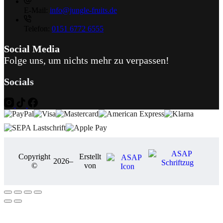
E-Mail:
info@jungle-fruits.de
Telefon:
0151 6772 6555
Social Media
Folge uns, um nichts mehr zu verpassen!
Socials
Copyright
Erstellt
2026
–
©
von