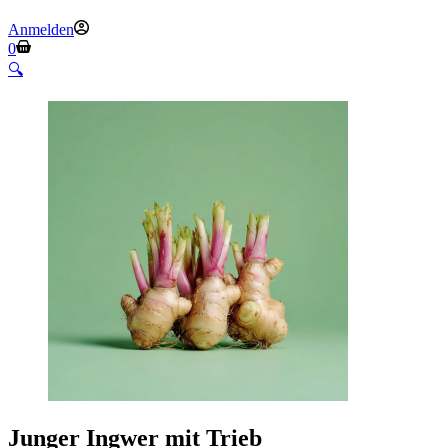
Anmelden
Warenkorb
0
🔍
Junger Ingwer mit Trieb