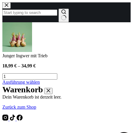
Zum
Inhalt
springen
Keine
Ergebnisse
Junger Ingwer mit Trieb
18,99
€
–
34,99
€
Junger
Ingwer
Dieses
Ausführung wählen
mit
Produkt
Warenkorb
Trieb
weist
Menge
Dein Warenkorb ist derzeit leer.
mehrere
Varianten
Zurück zum Shop
auf.
Die
Optionen
können
auf