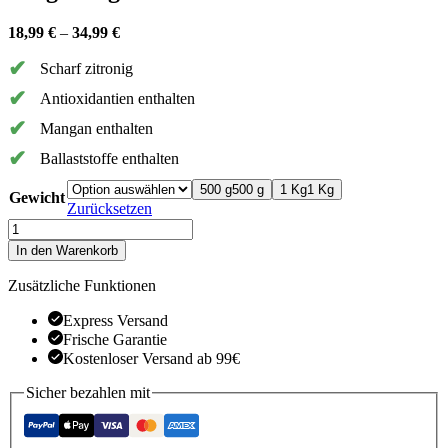
18,99
€
–
34,99
€
Scharf zitronig
Antioxidantien enthalten
Mangan enthalten
Ballaststoffe enthalten
500 g
500 g
1 Kg
1 Kg
Gewicht
Zurücksetzen
Junger
Ingwer
In den Warenkorb
mit
Trieb
Zusätzliche Funktionen
Menge
Express Versand
Frische Garantie
Kostenloser Versand ab 99€
Sicher bezahlen mit